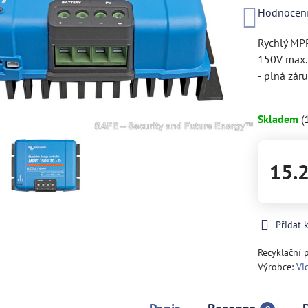
Hodnocen
Rychlý MPP
150V max. 
- plná záru
Skladem
(
15.
Přidat 
Recyklační 
Výrobce:
Vi