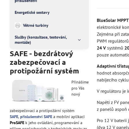
příslušenství
Energetické sestavy
BlueSolar MPPT
Větrné turbíny
elektronické ko
Zejména při zata
Služby (konzultace, testování,
PWM regulátorů
montáže)
24 V
systémů
2
SAFE - bezdrátový
pouze automatick
zabezpečovací a
Adaptivní třístu
protipožární systém
hodnot absorpčn
nabíjecího cyklu 
Přinášíme
pro Vás
V regulátoru je
nový
Napětí z FV pane
z panelů aspoň o
zabezpečovací a protipožární systém
SAFE
,
příslušenství SAFE
a mobilní aplikaci
Pro 12 V bateri
ProSAFE
k jeho ovládání, programování a
(dva 12 V panely
příjem poplachových a technických zpráv ze