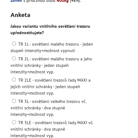
zámek
s přídržnou silou
400kg
(4kN).
Anketa
Jakou variantu vnitřního osvětlení trezoru
upřednostňujete?
TR 1L - osvětlení malého trezoru - jeden
stupeň intenzity+možnost vypnutí
TR 2L - osvětlení malého trezoru a jeho
vnitřní schránky - jeden stupeň
intenzity+možnost vyp.
TR 2LE - osvětlení trezorů řady MAXI a
jejich vnitřní schránky - jeden stupeň
intenzity+možnost vyp.
TR 3L - osvětlení velkého trezoru vč.
vnitřní schránky - dva stupně
intenzity+možnost vyp.
TR 3LE - osvětlení trezorů řady MAXI vč.
vnitřní schránky - dva stupně
intenzity+možnost vyp.