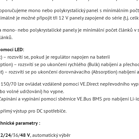
doporučujeme mono nebo polykrystalický panel s minimálním počt
imálně je možné připojit tři 12 V panely zapojené do série (t.j. ce
 a mono- nebo polykrystalické panely je minimální počet článků v s
lánků.
pomocí LED:
 – rozsvítí se, pokud je regulátor napojen na baterii
tion) – rozsvítí se po ukončení rychlého (Bulk) nabíjení a přech
t) – rozsvítí se po ukončení dorovnávacího (Absorption) nabíjení 
150/70 lze ovládat vzdáleně pomocí VE.Direct nepřevodního vypín
ebo volné udržování) ho vypne.
 Zapínání a vypínání pomocí sběrnice VE.Bus BMS pro nabíjení Li-io
přímý výstup pro DC spotřebiče.
chnické parametry :
12/24
/36/
48 V
, automatický výběr