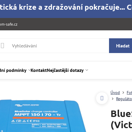
ická krize a zdražování pokračuje... C
m-safe.cz
Hledat
ní podmínky
Kontakt
Nejčastější dotazy
Úvod
Fo
Reguláto
Blue
(Vic