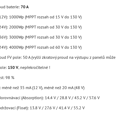
oud baterie:
70 A
(12V): 1000Wp (MPPT rozsah od 15 V do 130 V)
(24V): 2000Wp (MPPT rozsah od 30 V do 130 V)
(36V): 3000Wp (MPPT rozsah od 30 V do 130 V)
(24V): 4000Wp (MPPT rozsah od 60 V do 130 V)
oud FV pole: 50 A (vyšší zkratový proud na výstupu z panelů může 
pole:
150 V
, nepřekročitelné !
st: 98 %
a: méně než 35 mA (12 V), méně než 20 mA (48 V)
dorovnávací (Absorption): 14.4 V / 28.8 V / 43.2 V / 57.6 V
držovací (Float): 13.8 V / 27.6 V / 41.4 V / 55.2 V