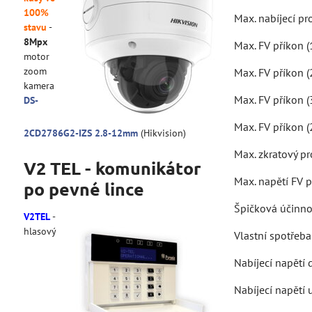
100%
Max. nabíjecí pr
stavu
-
8Mpx
Max. FV příkon 
motor
zoom
Max. FV příkon 
kamera
Max. FV příkon 
DS-
Max. FV příkon 
2CD2786G2-IZS 2.8-12mm
(Hikvision)
Max. zkratový pr
V2 TEL - komunikátor
Max. napětí FV 
po pevné lince
Špičková účinno
V2TEL
-
hlasový
Vlastní spotřeb
Nabíjecí napětí 
Nabíjecí napětí u