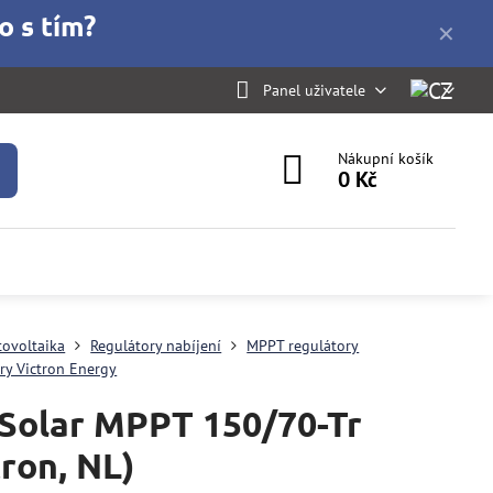
o s tím?
✕
Panel uživatele
Nákupní košík
0 Kč
tovoltaika
Regulátory nabíjení
MPPT regulátory
ry Victron Energy
Solar MPPT 150/70-Tr
tron, NL)