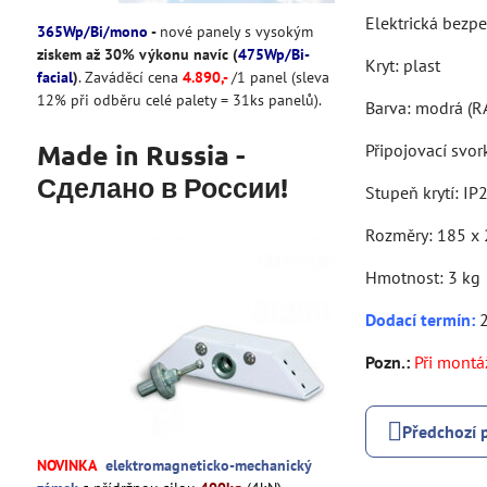
Elektrická bezp
365Wp/Bi/mono
-
nové panely s vysokým
ziskem až 30% výkonu navíc (
475Wp/Bi-
Kryt: plast
facial
)
. Zaváděcí cena
4
.890
,-
/1 panel (sleva
12% při odběru celé palety = 31ks panelů).
Barva: modrá (R
Made in Russia -
Připojovací svor
Сделано в России!
Stupeň krytí: IP
Rozměry: 185 x 
Hmotnost: 3 kg
Dodací termín
:
2
Pozn.:
Při montáž
Předchozí 
NOVINKA
elektromagneticko-mechanický