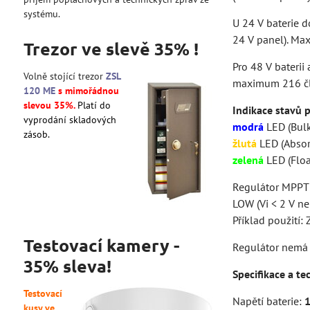
systému.
U 24 V baterie 
24 V panel). Max
Trezor ve slevě 35% !
Pro 48 V baterii
Volně stojící trezor
ZSL
maximum 216 č
120 ME
s mimořádnou
slevou 35%.
Platí do
Indikace stavů 
vyprodání skladových
modrá
LED (Bulk)
zásob.
žlutá
LED (Absorp
zelená
LED (Floa
Regulátor MPPT 
LOW (Vi < 2 V n
Příklad použití:
Testovací kamery -
Regulátor nemá 
35% sleva!
Specifikace a te
Testovací
Napětí baterie:
kusy ve