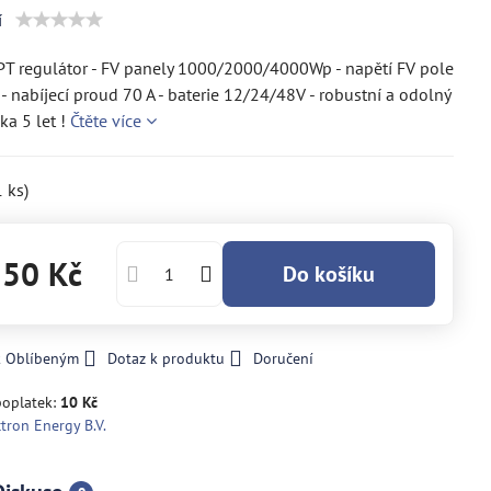
í
T regulátor - FV panely 1000/2000/4000Wp - napětí FV pole
- nabíjecí proud 70 A - baterie 12/24/48V - robustní a odolný
ka 5 let !
Čtěte více
1
ks)
250 Kč
Do košíku
k Oblíbeným
Dotaz k produktu
Doručení
poplatek:
10 Kč
ctron Energy B.V.