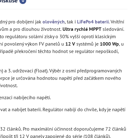
Diskuse
0
dný pro dobíjení jak
olověných
, tak i
LiFePo4 baterií
. Vnitřní
ivům a pro dlouhou životnost.
Ultra rychlé MPPT
sledování.
o regulátoru solární zisky o 30% vyšší oproti klasickým
ní povolený výkon FV panelů u
12 V
systémů je
1000 Wp
, u
případě překročení těchto hodnot se regulátor nepoškodí,
on) a 3. udržovací (Float). Výběr z osmi předprogramovaných
orpce je určována hodnotou napětí před začátkem nového
ivotnost.
nzaci nabíjecího napětí.
t a nabíjet baterii. Regulátor nabíjí do chvíle, kdy je napětí
m 32 článků. Pro maximální účinnost doporučujeme 72 článků
pojit tři 12 V panely zapojené do série (108 článků).