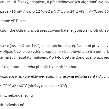
jení: multi-fázový, adaptivní, 8 předdefinovaných algoritmů (vol
ace: -16 mV /°C pro 12 V, -32 mV /°C pro 24 V, -48 mV /°C pro 36
hraní: VE.Direct
ronické ochrany: proti přepólování baterie (pojistka), proti obráce
z: ano
(bez možnosti vzájemné synchronizace). Paralelní provoz d
 v případě, že je do systému zapojeno více fotovoltaických polí o
e má svůj regulátor nabíjení. Pro tyto účely je doporučeno užít r
ič regulátoru je třeba připojit k zemnícímu bodu
vozu: pasivní, konvektivně-radiační,
pracovní poloha svislá
(Al chl
: -30°C až +60°C (plný výkon až do 40°C)
 r.v., nekondenzující
nitřní všeobecné