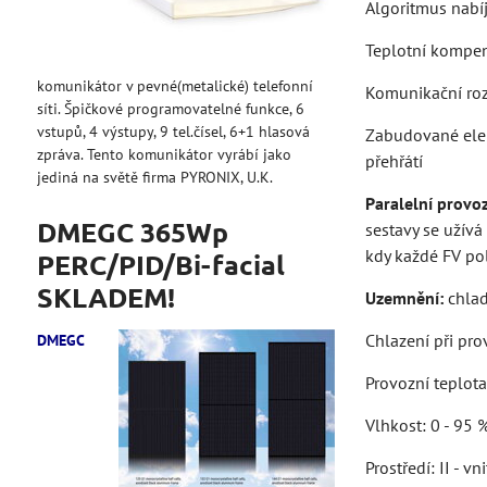
Algoritmus nabí
Teplotní kompenz
komunikátor v pevné(metalické) telefonní
Komunikační roz
síti. Špičkové programovatelné funkce, 6
vstupů, 4 výstupy, 9 tel.čísel, 6+1 hlasová
Zabudované elekt
zpráva. Tento komunikátor vyrábí jako
přehřátí
jediná na světě firma PYRONIX, U.K.
Paralelní provo
DMEGC 365Wp
sestavy se užívá
kdy každé FV pol
PERC/PID/Bi-facial
SKLADEM!
Uzemnění:
chlad
Chlazení při pro
DMEGC
Provozní teplota
Vlhkost: 0 - 95 %
Prostředí: II - v