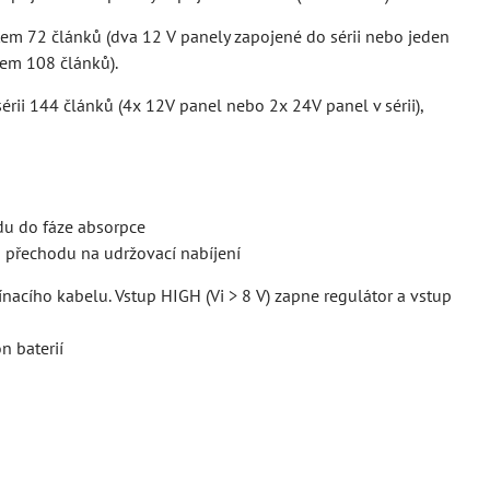
em 72 článků (dva 12 V panely zapojené do sérii nebo jeden
lkem 108 článků).
érii 144 článků (4x 12V panel nebo 2x 24V panel v sérii),
odu do fáze absorpce
a přechodu na udržovací nabíjení
acího kabelu. Vstup HIGH (Vi > 8 V) zapne regulátor a vstup
n baterií