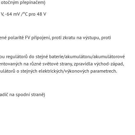
ba otočným přepínačem)
 V, -64 mV /°C pro 48 V
né polaritě FV připojení, proti zkratu na výstupu, proti
vou regulátorů do stejné baterie/akumulátoru/akumulátorové
rientovaných na různé světové strany, zpravidla východ-západ,
egulátorů o stejných elektrických/výkonových parametrech.
adič na spodní straně)