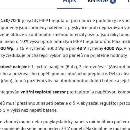
Popis
Recenze
0
 150/70-Tr
je rychlý MPPT regulátor pro náročné podmínky. Je vho
mponenty jsou chráněny nátěrem z pryskyřice proti nepříznivým vl
žené obloze s kontinuální změnou intenzity osvitu jsou díky tomut
m nebo o 10% vyšší oproti pomalým MPPT regulátorům. Maximál
000 Wp
, u 36 V systémů 3000 Wp a pro
48 V
systémy
4000 Wp
. V 
y zredukuje přicházející výkon od panelů na přijatelné hodnoty.
pňové nabíjení:
1. rychlé nabíjení (Bulk), 2. dorovnávací (Absorpti
ího a udržovacího napětí pomocí otočného přepínače. Délka abs
(ráno). To má pozitivní vliv na plnohodnotné dobití baterie a její ž
 integrován
vnitřní teplotní senzor
pro teplotní a napěťovou kompe
lů musí přesáhnout napětí baterie o 5 V, aby začal regulátor pracova
 1 V vyšší než napětí baterie.
i je vhodný mono nebo polykrystalický panel s minimálním počte
 zapojené do série nebo jeden 24 V panel). Maximálně je možné při