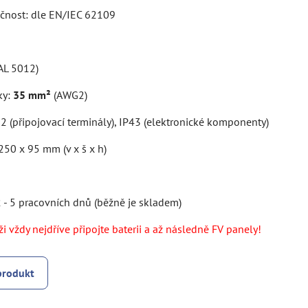
ečnost: dle EN/IEC 62109
AL 5012)
ky:
35 mm²
(AWG2)
22 (připojovací terminály), IP43 (elektronické komponenty)
250 x 95 mm (v x š x h)
 - 5 pracovních dnů (běžně je skladem)
i vždy nejdříve připojte baterii a až následně FV panely!
produkt