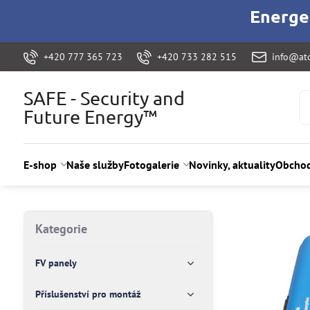
Energet
+420 777 365 723
+420 733 282 515
info@ato
SAFE - Security and
Future Energy™
E-shop
Naše služby
Fotogalerie
Novinky, aktuality
Obchod
Kategorie
FV panely
Příslušenství pro montáž