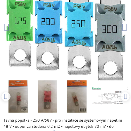
Tavná pojistka - 250 A/58V - pro instalace se systémovým napětím
48 V - odpor za studena 0.2 mΩ - napěťový úbytek 80 mV - do