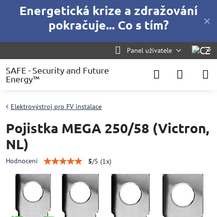
Energetická krize a zdražování
✕
pokračuje... Co s tím?
Panel uživatele
SAFE - Security and Future
Energy™
Elektrovýstroj pro FV instalace
Pojistka MEGA 250/58 (Victron,
NL)
Hodnocení
5
/
5
(
1
x)