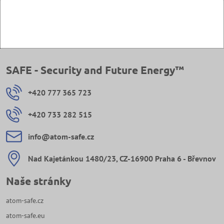
SAFE - Security and Future Energy™
+420 777 365 723
+420 733 282 515
info​@atom-safe​.cz
Nad Kajetánkou 1480/23, CZ-16900 Praha 6 - Břevnov
Naše stránky
atom-safe.cz
atom-safe.eu