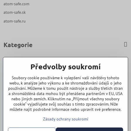
atom-safe.com
atom-safe.sk
atom-safe.ru
Kategorie
Zavoláme Vám zpět
Předvolby soukromí
Váš telefon
*
Soubory cookie používáme k vylepšení vaší návštěvy tohoto
webu, k analýze jeho výkonu a ke shromažďování údajů o jeho
používání. Můžeme k tomu použít nástroje a služby třetích stran
a shromážděná data mohou být přenášena partnerům v EU, USA
nebo jiných zemích. Kliknutím na „Přijmout všechny soubory
cookie“ vyjadřujete svůj souhlas s tímto zpracováním. Níže
Odeslat
můžete najít podrobné informace nebo upravit své preference.
Zásady ochrany soukromí
Vše k nákupu