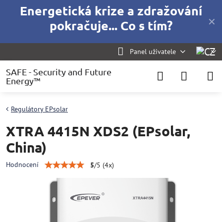
Energetická krize a zdražování
✕
pokračuje... Co s tím?
Panel uživatele
SAFE - Security and Future
Energy™
Regulátory EPsolar
XTRA 4415N XDS2 (EPsolar,
China)
Hodnocení
5
/
5
(
4
x)