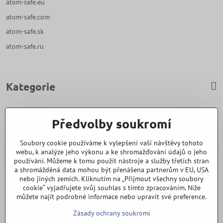
atom-safe.eu
atom-safe.com
atom-safe.sk
atom-safe.ru
Kategorie
Zavoláme Vám zpět
Předvolby soukromí
Váš telefon
*
Soubory cookie používáme k vylepšení vaší návštěvy tohoto
webu, k analýze jeho výkonu a ke shromažďování údajů o jeho
používání. Můžeme k tomu použít nástroje a služby třetích stran
a shromážděná data mohou být přenášena partnerům v EU, USA
nebo jiných zemích. Kliknutím na „Přijmout všechny soubory
cookie“ vyjadřujete svůj souhlas s tímto zpracováním. Níže
Odeslat
můžete najít podrobné informace nebo upravit své preference.
Zásady ochrany soukromí
Vše k nákupu