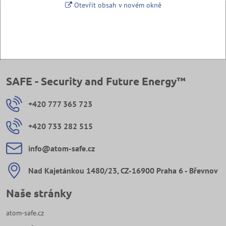
Otevřít obsah v novém okně
SAFE - Security and Future Energy™
+420 777 365 723
+420 733 282 515
info​@atom-safe​.cz
Nad Kajetánkou 1480/23, CZ-16900 Praha 6 - Břevnov
Naše stránky
atom-safe.cz