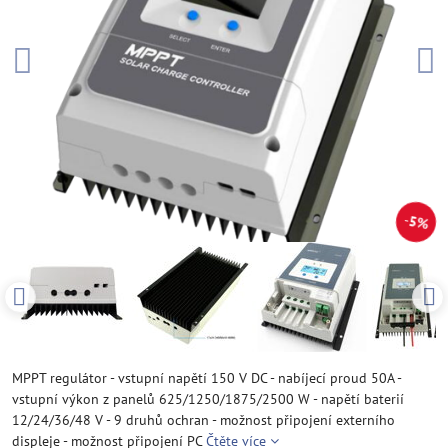
5%
MPPT regulátor - vstupní napětí 150 V DC - nabíjecí proud 50A -
vstupní výkon z panelů 625/1250/1875/2500 W - napětí baterií
12/24/36/48 V - 9 druhů ochran - možnost připojení externího
displeje - možnost připojení PC
Čtěte více