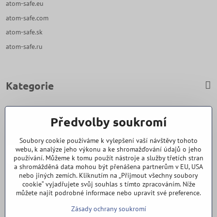
atom-safe.eu
atom-safe.com
atom-safe.sk
atom-safe.ru
Kategorie
Zavoláme Vám zpět
Předvolby soukromí
Váš telefon
*
Soubory cookie používáme k vylepšení vaší návštěvy tohoto
webu, k analýze jeho výkonu a ke shromažďování údajů o jeho
používání. Můžeme k tomu použít nástroje a služby třetích stran
a shromážděná data mohou být přenášena partnerům v EU, USA
nebo jiných zemích. Kliknutím na „Přijmout všechny soubory
cookie“ vyjadřujete svůj souhlas s tímto zpracováním. Níže
Odeslat
můžete najít podrobné informace nebo upravit své preference.
Zásady ochrany soukromí
Vše k nákupu