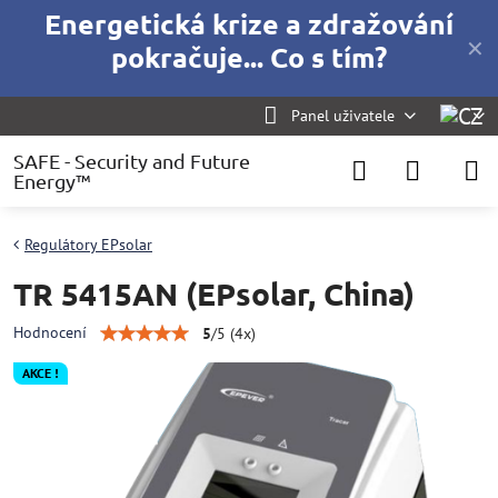
Energetická krize a zdražování
✕
pokračuje... Co s tím?
Panel uživatele
SAFE - Security and Future
Energy™
Regulátory EPsolar
TR 5415AN (EPsolar, China)
Hodnocení
5
/
5
(
4
x)
AKCE !