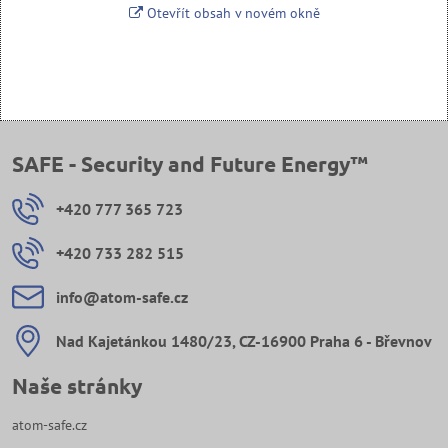
Otevřít obsah v novém okně
SAFE - Security and Future Energy™
+420 777 365 723
+420 733 282 515
info​@atom-safe​.cz
Nad Kajetánkou 1480/23, CZ-16900 Praha 6 - Břevnov
Naše stránky
atom-safe.cz