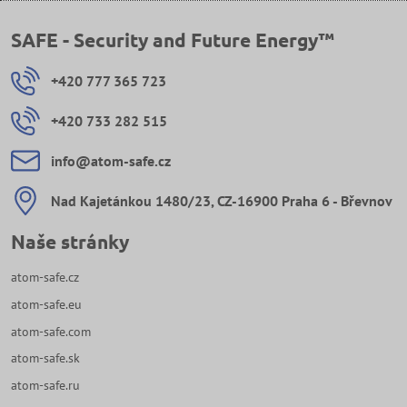
SAFE - Security and Future Energy™
+420 777 365 723
+420 733 282 515
info​@atom-safe​.cz
Nad Kajetánkou 1480/23, CZ-16900 Praha 6 - Břevnov
Naše stránky
atom-safe.cz
atom-safe.eu
atom-safe.com
atom-safe.sk
atom-safe.ru