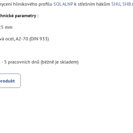
hycení hliníkového profilu
SOL ALNP
k střešním hákům
SHU
,
SHB
chnické parametry :
 25 mm
vá ocel, A2-70 (DIN 933)
 - 5 pracovních dnů (běžně je skladem)
produkt