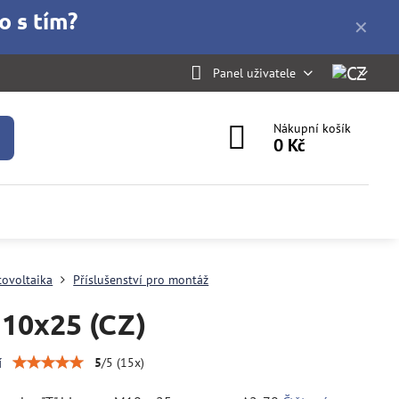
o s tím?
✕
Panel uživatele
Nákupní košík
0 Kč
tovoltaika
Příslušenství pro montáž
10x25 (CZ)
í
5
/
5
(
15
x)