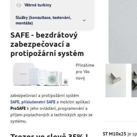
Větrné turbíny
Služby (konzultace, testování,
montáže)
SAFE - bezdrátový
zabezpečovací a
protipožární systém
Přinášíme
pro Vás
nový
zabezpečovací a protipožární systém
SAFE
,
příslušenství SAFE
a mobilní aplikaci
ProSAFE
k jeho ovládání, programování a
příjem poplachových a technických zpráv ze
systému.
ST M10x25
je s
Trezor ve slevě 35% !