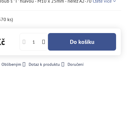
roub s "T" hlavou - M10 x 25mm - nerez A2-70
Čtěte více
370
ks)
Kč
Do košíku
k Oblíbeným
Dotaz k produktu
Doručení