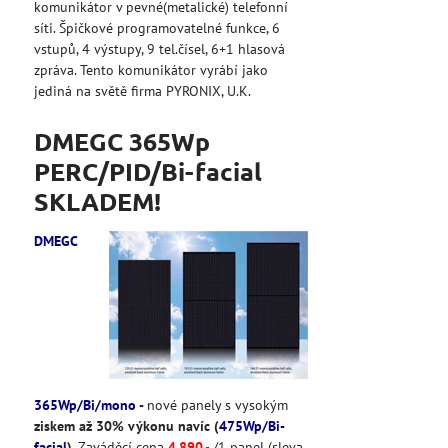
komunikátor v pevné(metalické) telefonní
síti. Špičkové programovatelné funkce, 6
vstupů, 4 výstupy, 9 tel.čísel, 6+1 hlasová
zpráva. Tento komunikátor vyrábí jako
jediná na světě firma PYRONIX, U.K.
DMEGC 365Wp
PERC/PID/Bi-facial
SKLADEM!
DMEGC
365Wp/Bi/mono
-
nové panely s vysokým
ziskem až 30% výkonu navíc (
475Wp/Bi-
facial
)
. Zaváděcí cena
4
.890
,-
/1 panel (sleva