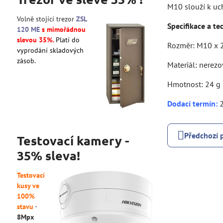
M10 slouží k uc
Volně stojící trezor
ZSL
Specifikace a te
120 ME
s mimořádnou
slevou 35%.
Platí do
Rozměr: M10 x
vyprodání skladových
zásob.
Materiál: nerezo
Hmotnost: 24 g
Dodací termín
:
2
Předchozí 
Testovací kamery -
35% sleva!
Testovací
kusy ve
100%
stavu
-
8Mpx