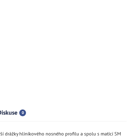
Diskuse
0
rší drážky hliníkového nosného profilu a spolu s maticí SM