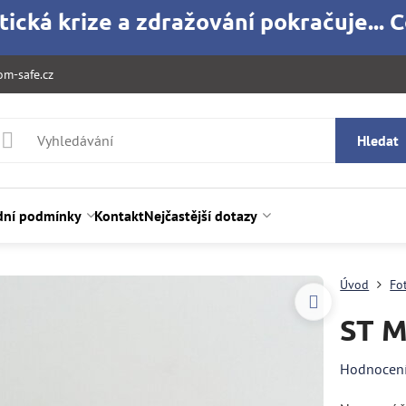
ická krize a zdražování pokračuje... C
m-safe.cz
Hledat
ní podmínky
Kontakt
Nejčastější dotazy
Úvod
Fo
ST M
Hodnocen