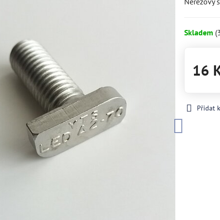
Nerezový š
Skladem
(
16 
Přidat 