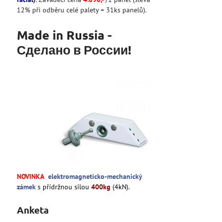
12% při odběru celé palety = 31ks panelů).
Made in Russia -
Сделано в России!
NOVINKA
elektromagneticko-mechanický
zámek
s přídržnou silou
400kg
(4kN).
Anketa