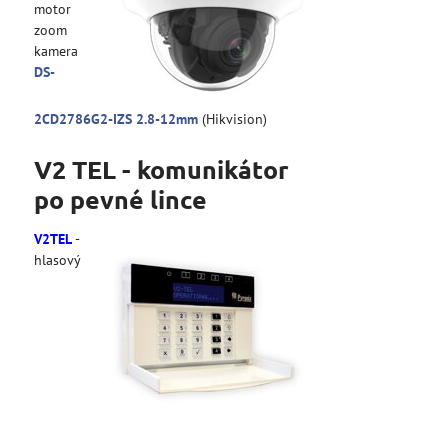
motor
zoom
kamera
DS-
2CD2786G2-IZS 2.8-12mm
(Hikvision)
V2 TEL - komunikátor
po pevné lince
V2TEL
-
hlasový