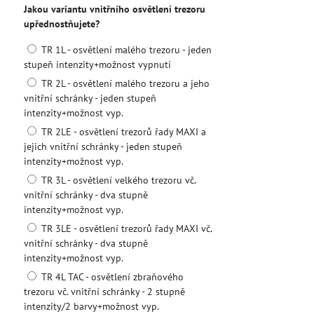
Jakou variantu vnitřního osvětlení trezoru
upřednostňujete?
TR 1L - osvětlení malého trezoru - jeden
stupeň intenzity+možnost vypnutí
TR 2L - osvětlení malého trezoru a jeho
vnitřní schránky - jeden stupeň
intenzity+možnost vyp.
TR 2LE - osvětlení trezorů řady MAXI a
jejich vnitřní schránky - jeden stupeň
intenzity+možnost vyp.
TR 3L - osvětlení velkého trezoru vč.
vnitřní schránky - dva stupně
intenzity+možnost vyp.
TR 3LE - osvětlení trezorů řady MAXI vč.
vnitřní schránky - dva stupně
intenzity+možnost vyp.
TR 4L TAC - osvětlení zbraňového
trezoru vč. vnitřní schránky - 2 stupně
intenzity/2 barvy+možnost vyp.