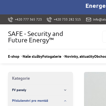
Energet
+420 777 365 723
+420 733 282 515
info@ato
SAFE - Security and
Future Energy™
E-shop
Naše služby
Fotogalerie
Novinky, aktuality
Obchod
Kategorie
FV panely
Příslušenství pro montáž