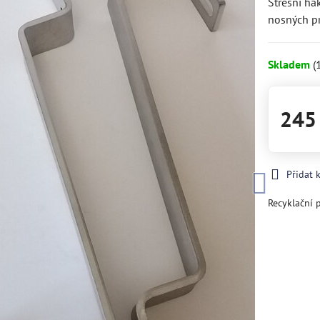
Střešní há
nosných pr
Skladem
(
245
Přidat 
Recyklační 