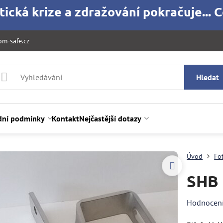
ická krize a zdražování pokračuje... C
m-safe.cz
Hledat
ní podmínky
Kontakt
Nejčastější dotazy
Úvod
Fo
SHB 
Hodnocen