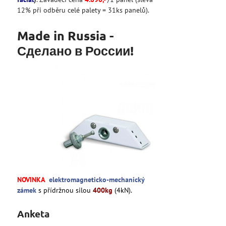
12% při odběru celé palety = 31ks panelů).
Made in Russia -
Сделано в России!
NOVINKA
elektromagneticko-mechanický
zámek
s přídržnou silou
400kg
(4kN).
Anketa