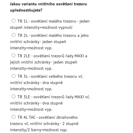
Jakou variantu vnitřního osvětlení trezoru
upřednostňujete?
TR 1L - osvětlení malého trezoru - jeden
stupeň intenzity+možnost vypnutí
TR 2L - osvětlení malého trezoru a jeho
vnitřní schránky - jeden stupeň
intenzity+možnost vyp.
TR 2LE - osvětlení trezorů řady MAXI a
jejich vnitřní schránky - jeden stupeň
intenzity+možnost vyp.
TR 3L - osvětlení velkého trezoru vč.
vnitřní schránky - dva stupně
intenzity+možnost vyp.
TR 3LE - osvětlení trezorů řady MAXI vč.
vnitřní schránky - dva stupně
intenzity+možnost vyp.
TR 4L TAC - osvětlení zbraňového
trezoru vč. vnitřní schránky - 2 stupně
intenzity/2 barvy+možnost vyp.