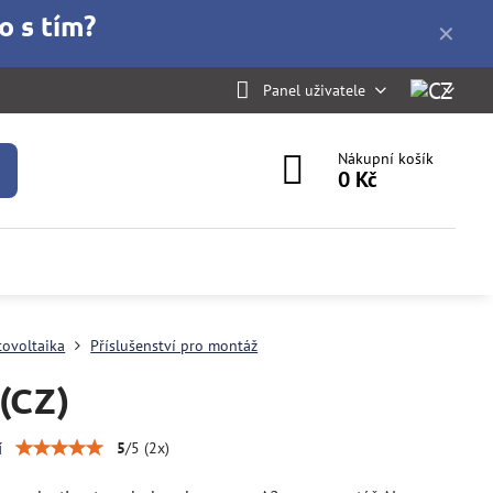
o s tím?
✕
Panel uživatele
Nákupní košík
0 Kč
tovoltaika
Příslušenství pro montáž
(CZ)
í
5
/
5
(
2
x)