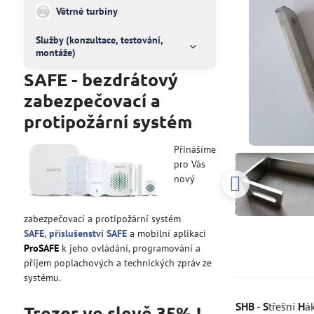
Větrné turbíny
Služby (konzultace, testování,
montáže)
SAFE - bezdrátový
zabezpečovací a
protipožární systém
Přinášíme
pro Vás
nový
zabezpečovací a protipožární systém
SAFE
,
příslušenství SAFE
a mobilní aplikaci
ProSAFE
k jeho ovládání, programování a
příjem poplachových a technických zpráv ze
systému.
SHB
-
S
třešní
H
á
Trezor ve slevě 35% !