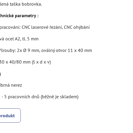
álená taška bobrovka.
chnické parametry :
pracování: CNC laserové řezání, CNC ohýbání
vá ocel A2, tl. 5 mm
y/šrouby: 2x Ø 9 mm, oválný otvor 11 x 40 mm
30 x 40/80 mm (š x d x v)
g
íbrná nerez
 - 5 pracovních dnů (běžně je skladem)
produkt