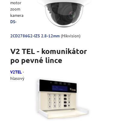
motor
zoom
kamera
DS-
2CD2786G2-IZS 2.8-12mm
(Hikvision)
V2 TEL - komunikátor
po pevné lince
V2TEL
-
hlasový