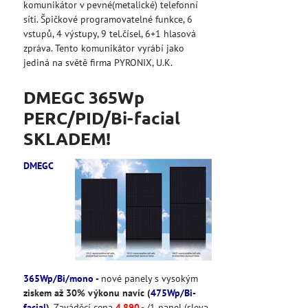
komunikátor v pevné(metalické) telefonní
síti. Špičkové programovatelné funkce, 6
vstupů, 4 výstupy, 9 tel.čísel, 6+1 hlasová
zpráva. Tento komunikátor vyrábí jako
jediná na světě firma PYRONIX, U.K.
DMEGC 365Wp
PERC/PID/Bi-facial
SKLADEM!
DMEGC
365Wp/Bi/mono
-
nové panely s vysokým
ziskem až 30% výkonu navíc (
475Wp/Bi-
facial
)
. Zaváděcí cena
4
.890
,-
/1 panel (sleva