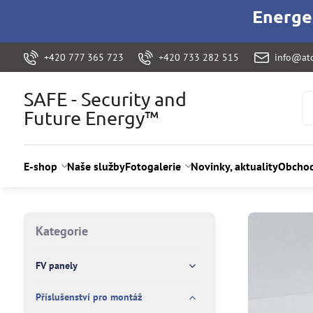
Energet
+420 777 365 723
+420 733 282 515
info@ato
SAFE - Security and
Future Energy™
E-shop
Naše služby
Fotogalerie
Novinky, aktuality
Obchod
Kategorie
FV panely
Příslušenství pro montáž