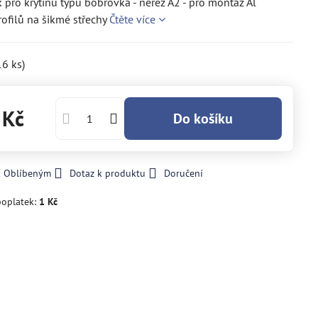
k pro krytinu typu bobrovka - nerez A2 - pro montáž Al
ofilů na šikmé střechy
Čtěte více
16
ks)
 Kč
Do košíku
k Oblíbeným
Dotaz k produktu
Doručení
poplatek:
1 Kč