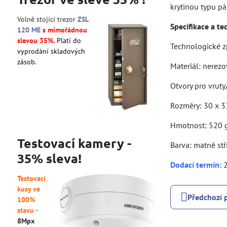
krytinou typu p
Volně stojící trezor
ZSL
Specifikace a te
120 ME
s mimořádnou
slevou 35%.
Platí do
Technologické z
vyprodání skladových
zásob.
Materiál: nerezo
Otvory pro vrut
Rozměry: 30 x 3
Hmotnost: 520 
Testovací kamery -
Barva: matně stř
35% sleva!
Dodací termín
:
2
Testovací
kusy ve
Předchozí 
100%
stavu
-
8Mpx