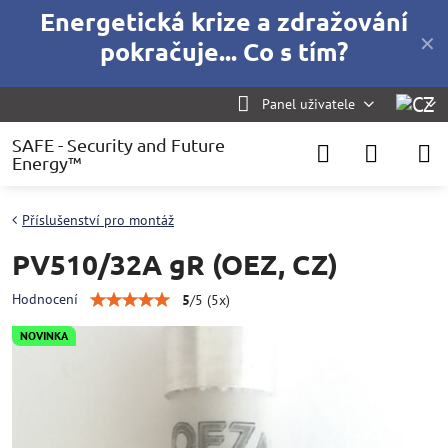
Energetická krize a zdražování
✕
pokračuje... Co s tím?
Panel uživatele
SAFE - Security and Future
Energy™
Příslušenství pro montáž
PV510/32A gR (OEZ, CZ)
Hodnocení
5
/
5
(
5
x)
NOVINKA