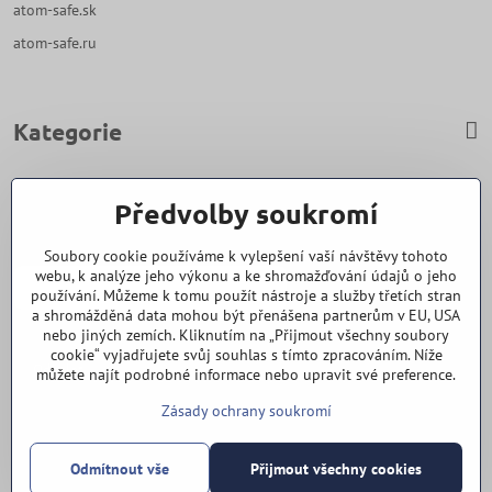
atom-safe.sk
atom-safe.ru
Kategorie
Zavoláme Vám zpět
Předvolby soukromí
Váš telefon
*
Soubory cookie používáme k vylepšení vaší návštěvy tohoto
webu, k analýze jeho výkonu a ke shromažďování údajů o jeho
používání. Můžeme k tomu použít nástroje a služby třetích stran
a shromážděná data mohou být přenášena partnerům v EU, USA
nebo jiných zemích. Kliknutím na „Přijmout všechny soubory
cookie“ vyjadřujete svůj souhlas s tímto zpracováním. Níže
Odeslat
můžete najít podrobné informace nebo upravit své preference.
Zásady ochrany soukromí
Vše k nákupu
Odmítnout vše
Přijmout všechny cookies
©
2026
Copyright
Předvolby soukromí
Zásady ochrany soukromí