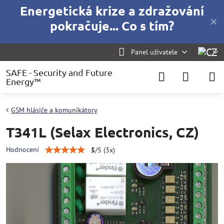
Energetická krize a zdražování
✕
pokračuje... Co s tím?
Panel uživatele
SAFE - Security and Future
Energy™
GSM hlásiče a komunikátory
T341L (Selax Electronics, CZ)
Hodnocení
5
/
5
(
3
x)