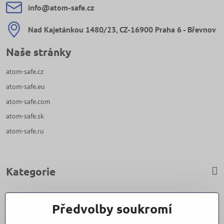
info​@atom-safe​.cz
Nad Kajetánkou 1480/23, CZ-16900 Praha 6 - Břevnov
Naše stránky
atom-safe.cz
atom-safe.eu
atom-safe.com
atom-safe.sk
atom-safe.ru
Kategorie
Zavoláme Vám zpět
Předvolby soukromí