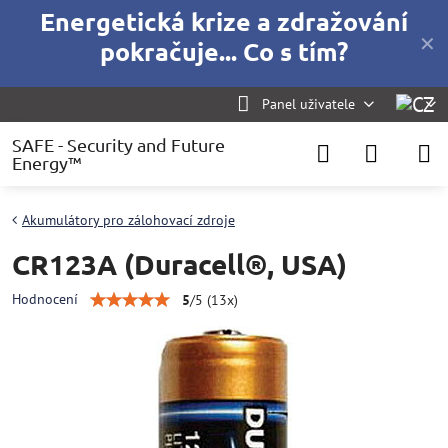
Energetická krize a zdražování
✕
pokračuje... Co s tím?
Panel uživatele
SAFE - Security and Future
Energy™
Akumulátory pro zálohovací zdroje
CR123A (Duracell®, USA)
Hodnocení
5
/
5
(
13
x)