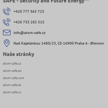
SAFE - Security and Future Energy™
+420 777 365 723
+420 733 282 515
info​@atom-safe​.cz
Nad Kajetánkou 1480/23, CZ-16900 Praha 6 - Břevnov
Naše stránky
atom-safe.cz
atom-safe.eu
atom-safe.com
atom-safe.sk
atom-safe.ru